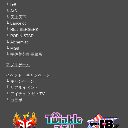
I♥B
ArS
天上天下
Lancelot
RE：BERSERK
POP'N STAR
Alchemist
MG9
宇佐美芸能事務所
アプリゲーム
イベント・キャンペーン
キャンペーン
リアルイベント
アイチュウ ザ・TV
コラボ