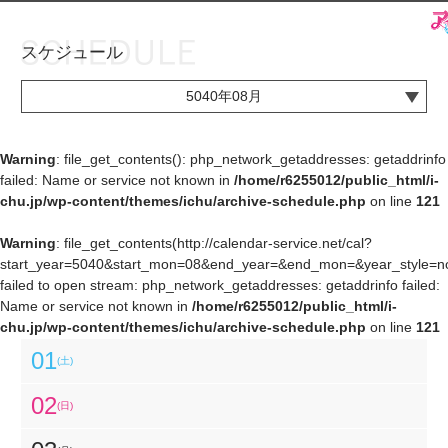
スケジュール
お知らせ
TOP
5040年08月
アイ★チュウとは
お知らせ
ユニット&キャラクター
アイ★チュウとは
Warning
: file_get_contents(): php_network_getaddresses: getaddrinfo
failed: Name or service not known in
/home/r6255012/public_html/i-
アプリゲーム
ユニット&キャラクター
chu.jp/wp-content/themes/ichu/archive-schedule.php
on line
121
イベント・キャンペーン
アプリゲーム
Warning
: file_get_contents(http://calendar-service.net/cal?
start_year=5040&start_mon=08&end_year=&end_mon=&year_style=nor
ミュージック
イベント・キャンペーン
failed to open stream: php_network_getaddresses: getaddrinfo failed:
Name or service not known in
/home/r6255012/public_html/i-
グッズ・本
ミュージック
chu.jp/wp-content/themes/ichu/archive-schedule.php
on line
121
ギャラリー
グッズ・本
01
(土)
ギャラリー
02
(日)