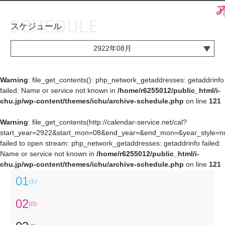
スケジュール
お知らせ
TOP
2922年08月
アイ★チュウとは
お知らせ
ユニット&キャラクター
アイ★チュウとは
Warning
: file_get_contents(): php_network_getaddresses: getaddrinfo
failed: Name or service not known in
/home/r6255012/public_html/i-
アプリゲーム
ユニット&キャラクター
chu.jp/wp-content/themes/ichu/archive-schedule.php
on line
121
イベント・キャンペーン
アプリゲーム
Warning
: file_get_contents(http://calendar-service.net/cal?
start_year=2922&start_mon=08&end_year=&end_mon=&year_style=nor
ミュージック
イベント・キャンペーン
failed to open stream: php_network_getaddresses: getaddrinfo failed:
Name or service not known in
/home/r6255012/public_html/i-
グッズ・本
ミュージック
chu.jp/wp-content/themes/ichu/archive-schedule.php
on line
121
ギャラリー
グッズ・本
01
(土)
ギャラリー
02
(日)